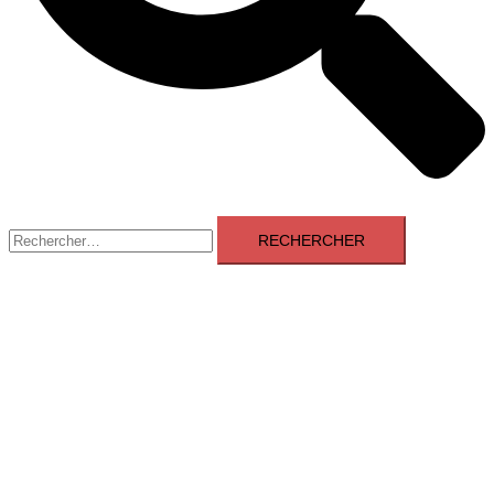
Rechercher :
Aveyron News
Fermer
le
Accueil
menu
Blog
Chateau