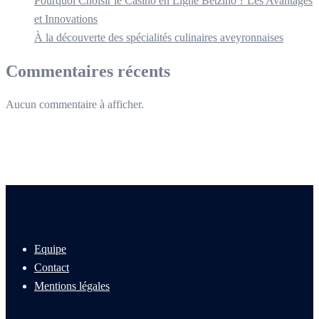
Pourquoi Choisir le Casino en Ligne Betzino ? Les Avantages
et Innovations
À la découverte des spécialités culinaires aveyronnaises
Commentaires récents
Aucun commentaire à afficher.
Equipe
Contact
Mentions légales