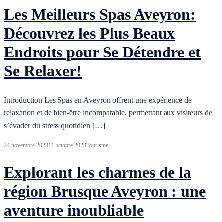
Les Meilleurs Spas Aveyron:
Découvrez les Plus Beaux
Endroits pour Se Détendre et
Se Relaxer!
Introduction Les Spas en Aveyron offrent une expérience de
relaxation et de bien-être incomparable, permettant aux visiteurs de
s’évader du stress quotidien […]
24 novembre 2023
11 octobre 2023
Tourisme
Explorant les charmes de la
région Brusque Aveyron : une
aventure inoubliable