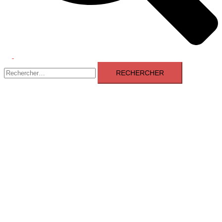
Ouvrir/fermer
Rechercher :
le
menu