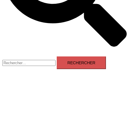
Rechercher :
Aveyron News
Fermer
le
Accueil
menu
Blog
Chateau