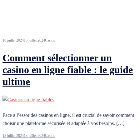
18 juillet 2024
18 juillet 2024
Casino
Comment sélectionner un
casino en ligne fiable : le guide
ultime
Face à l’essor des casinos en ligne, il est crucial de savoir comment
choisir une plateforme sécurisée et adaptée à vos besoins. […]
18 juillet 2024
18 juillet 2024
Casino