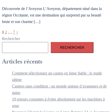
Découverte de l’Aveyron L’Aveyron, département situé dans la
région Occitanie, est une destination qui surprend par sa beauté
brute et son charme […]
Pagination
1
2
…
7
>
des
Rechercher
publications
RECHERCHER
Articles récents
Comment sélectionner un casino en ligne fiable : le guide
ultime
Casinos sans condition : un monde unique d’avantages et de
gains
10 erreurs courantes à éviter absolument sur les machines à
sous