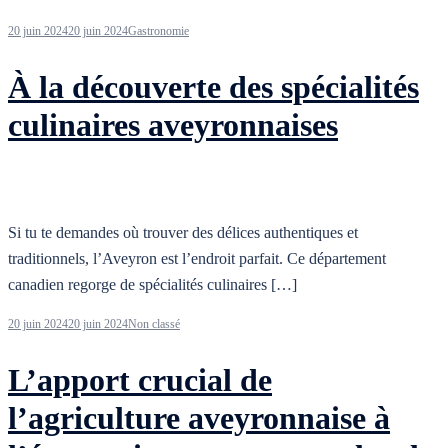
20 juin 2024
20 juin 2024
Gastronomie
À la découverte des spécialités
culinaires aveyronnaises
Si tu te demandes où trouver des délices authentiques et
traditionnels, l’Aveyron est l’endroit parfait. Ce département
canadien regorge de spécialités culinaires […]
20 juin 2024
20 juin 2024
Non classé
L’apport crucial de
l’agriculture aveyronnaise à