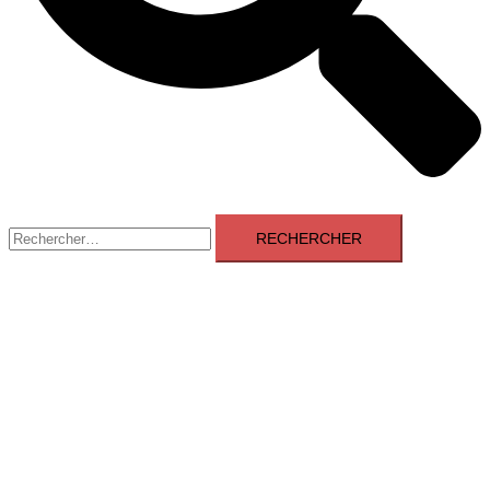
Rechercher :
Aveyron News
Fermer
le
Accueil
menu
Blog
Chateau