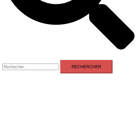
Rechercher :
Aveyron News
Fermer
le
Accueil
menu
Blog
Chateau